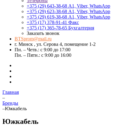
Телефоны
+375 (29) 643-38-68
А1, Viber, WhatsApp
+375 (29) 623-38-68
А1, Viber, WhatsApp
+375 (29) 619-38-68
А1, Viber, WhatsApp
+375 (17) 378-91-41
Факс
+375 (17) 365-78-65
Бухгалтерия
Заказать звонок
BTSprom@mail.ru
г. Минск , ул. Серова 4, помещение 1-2
Пн. – Четв.: с 9:00 до 17:00
Пн. – Пятн.: с 9:00 до 16:00
Главная
–
Бренды
–
Южкабель
Южкабель