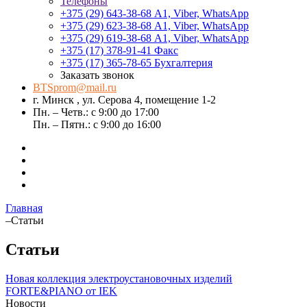
Телефоны
+375 (29) 643-38-68
А1, Viber, WhatsApp
+375 (29) 623-38-68
А1, Viber, WhatsApp
+375 (29) 619-38-68
А1, Viber, WhatsApp
+375 (17) 378-91-41
Факс
+375 (17) 365-78-65
Бухгалтерия
Заказать звонок
BTSprom@mail.ru
г. Минск , ул. Серова 4, помещение 1-2
Пн. – Четв.: с 9:00 до 17:00
Пн. – Пятн.: с 9:00 до 16:00
Главная
–
Статьи
Статьи
Новая коллекция электроустановочных изделий
FORTE&PIANO от IEK
Новости