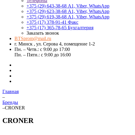
Телефоны
+375 (29) 643-38-68
А1, Viber, WhatsApp
+375 (29) 623-38-68
А1, Viber, WhatsApp
+375 (29) 619-38-68
А1, Viber, WhatsApp
+375 (17) 378-91-41
Факс
+375 (17) 365-78-65
Бухгалтерия
Заказать звонок
BTSprom@mail.ru
г. Минск , ул. Серова 4, помещение 1-2
Пн. – Четв.: с 9:00 до 17:00
Пн. – Пятн.: с 9:00 до 16:00
Главная
–
Бренды
–
CRONER
CRONER