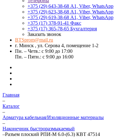
Телефоны
+375 (29) 643-38-68
А1, Viber, WhatsApp
+375 (29) 623-38-68
А1, Viber, WhatsApp
+375 (29) 619-38-68
А1, Viber, WhatsApp
+375 (17) 378-91-41
Факс
+375 (17) 365-78-65
Бухгалтерия
Заказать звонок
BTSprom@mail.ru
г. Минск , ул. Серова 4, помещение 1-2
Пн. – Четв.: с 9:00 до 17:00
Пн. – Пятн.: с 9:00 до 16:00
Главная
–
Каталог
–
Арматура кабельная/Изоляционные материалы
–
Наконечник быстроразмыкаемый
–
Разъем плоский РПИ-М 6.0-(6.3) КВТ 47514