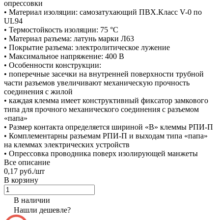
опрессовки
• Материал изоляции: самозатухающий ПВХ.Класс V-0 по
UL94
• Термостойкость изоляции: 75 °C
• Материал разъема: латунь марки Л63
• Покрытие разъема: электролитическое лужение
• Максимальное напряжение: 400 В
• Особенности конструкции:
• поперечные засечки на внутренней поверхности трубной
части разъемов увеличивают механическую прочность
соединения с жилой
• каждая клемма имеет конструктивный фиксатор замкового
типа для прочного механического соединения с разъемом
«папа»
• Размер контакта определяется шириной «В» клеммы РПИ-П
• Комплементарны разъемам РПИ-П и выходам типа «папа»
на клеммах электрических устройств
• Опрессовка проводника поверх изолирующей манжеты
Все описание
0,17 руб./
шт
В корзину
В наличии
Нашли дешевле?