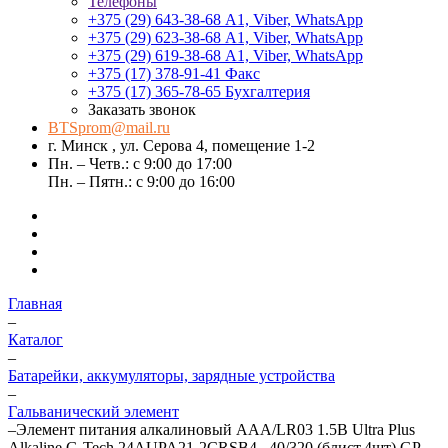
Телефоны
+375 (29) 643-38-68
А1, Viber, WhatsApp
+375 (29) 623-38-68
А1, Viber, WhatsApp
+375 (29) 619-38-68
А1, Viber, WhatsApp
+375 (17) 378-91-41
Факс
+375 (17) 365-78-65
Бухгалтерия
Заказать звонок
BTSprom@mail.ru
г. Минск , ул. Серова 4, помещение 1-2
Пн. – Четв.: с 9:00 до 17:00
Пн. – Пятн.: с 9:00 до 16:00
Главная
–
Каталог
–
Батарейки, аккумуляторы, зарядные устройства
–
Гальванический элемент
–
Элемент питания алкалиновый AAA/LR03 1.5В Ultra Plus
Alkaline G-Tech 24AUPA21-2CRSB4_ 40/320 (блист.4шт) GP