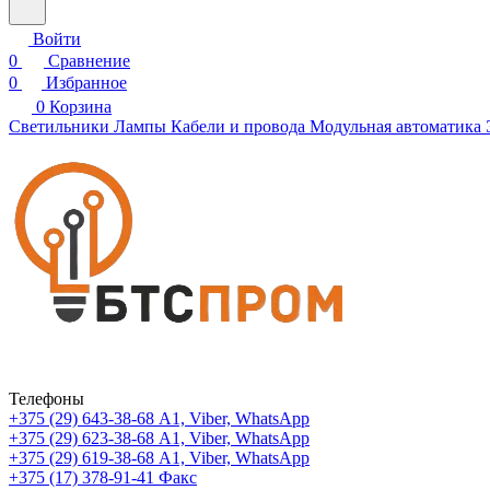
Войти
0
Сравнение
0
Избранное
0
Корзина
Светильники
Лампы
Кабели и провода
Модульная автоматика
Телефоны
+375 (29) 643-38-68
А1, Viber, WhatsApp
+375 (29) 623-38-68
А1, Viber, WhatsApp
+375 (29) 619-38-68
А1, Viber, WhatsApp
+375 (17) 378-91-41
Факс