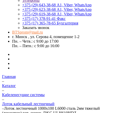
Телефоны
+375 (29) 643-38-68
А1, Viber, WhatsApp
+375 (29) 623-38-68
А1, Viber, WhatsApp
+375 (29) 619-38-68
А1, Viber, WhatsApp
+375 (17) 378-91-41
Факс
+375 (17) 365-78-65
Бухгалтерия
Заказать звонок
BTSprom@mail.ru
г. Минск , ул. Серова 4, помещение 1-2
Пн. – Четв.: с 9:00 до 17:00
Пн. – Пятн.: с 9:00 до 16:00
Главная
–
Каталог
–
Кабеленесущие системы
–
Лоток кабельный лестничный
–
Лоток лестничный 1000х100 L6000 сталь 2мм тяжелый
(лонжерон) гор. оцинк. DKC ULH610HDZ