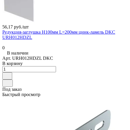
56,17 руб./
шт
Редукция-заглушка H100мм L=200мм цинк-ламель DKC
URH012HDZL
0
В наличии
Арт.
URH012HDZL DKC
В корзину
Под заказ
Быстрый просмотр