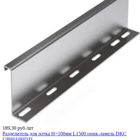
189,30 руб./
шт
Разделитель для лотка H=100мм L1500 цинк-ламель DKC
UPH010HDZL