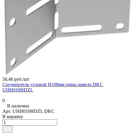
50,46 руб./
шт
Соединитель угловой H100мм цинк-ламель DKC
UHH010HDZL
0
В наличии
Арт.
UHH010HDZL DKC
В корзину