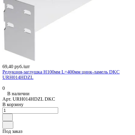
69,40 руб./
шт
Редукция-заглушка H100мм L=400мм цинк-ламель DKC
URH014HDZL
0
В наличии
Арт.
URH014HDZL DKC
В корзину
Под заказ