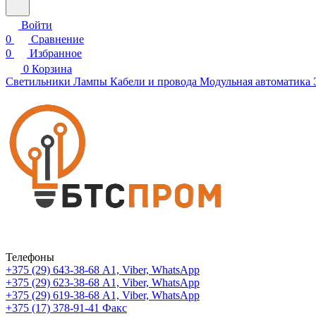
Войти
0
Сравнение
0
Избранное
0
Корзина
Светильники
Лампы
Кабели и провода
Модульная автоматика
Телефоны
+375 (29) 643-38-68
А1, Viber, WhatsApp
+375 (29) 623-38-68
А1, Viber, WhatsApp
+375 (29) 619-38-68
А1, Viber, WhatsApp
+375 (17) 378-91-41
Факс