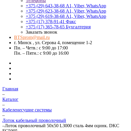
Телефоны
+375 (29) 643-38-68
А1, Viber, WhatsApp
+375 (29) 623-38-68
А1, Viber, WhatsApp
+375 (29) 619-38-68
А1, Viber, WhatsApp
+375 (17) 378-91-41
Факс
+375 (17) 365-78-65
Бухгалтерия
Заказать звонок
BTSprom@mail.ru
г. Минск , ул. Серова 4, помещение 1-2
Пн. – Четв.: с 9:00 до 17:00
Пн. – Пятн.: с 9:00 до 16:00
Главная
–
Каталог
–
Кабеленесущие системы
–
Лоток кабельный проволочный
–
Лоток проволочный 50х50 L3000 сталь 4мм оцинк. DKC
FC5005