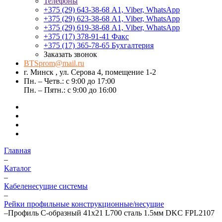
Телефоны
+375 (29) 643-38-68
А1, Viber, WhatsApp
+375 (29) 623-38-68
А1, Viber, WhatsApp
+375 (29) 619-38-68
А1, Viber, WhatsApp
+375 (17) 378-91-41
Факс
+375 (17) 365-78-65
Бухгалтерия
Заказать звонок
BTSprom@mail.ru
г. Минск , ул. Серова 4, помещение 1-2
Пн. – Четв.: с 9:00 до 17:00
Пн. – Пятн.: с 9:00 до 16:00
Главная
–
Каталог
–
Кабеленесущие системы
–
Рейки профильные конструкционные/несущие
–
Профиль С-образный 41х21 L700 сталь 1.5мм DKC FPL2107