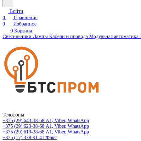
Войти
0
Сравнение
0
Избранное
0
Корзина
Светильники
Лампы
Кабели и провода
Модульная автоматика
Телефоны
+375 (29) 643-38-68
А1, Viber, WhatsApp
+375 (29) 623-38-68
А1, Viber, WhatsApp
+375 (29) 619-38-68
А1, Viber, WhatsApp
+375 (17) 378-91-41
Факс