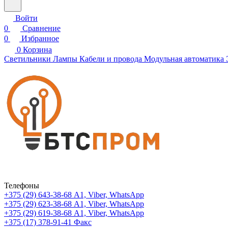
Войти
0
Сравнение
0
Избранное
0
Корзина
Светильники
Лампы
Кабели и провода
Модульная автоматика
Телефоны
+375 (29) 643-38-68
А1, Viber, WhatsApp
+375 (29) 623-38-68
А1, Viber, WhatsApp
+375 (29) 619-38-68
А1, Viber, WhatsApp
+375 (17) 378-91-41
Факс