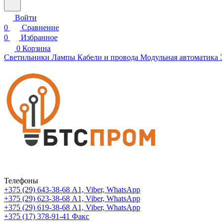
Войти
0
Сравнение
0
Избранное
0
Корзина
Светильники
Лампы
Кабели и провода
Модульная автоматика
Телефоны
+375 (29) 643-38-68
А1, Viber, WhatsApp
+375 (29) 623-38-68
А1, Viber, WhatsApp
+375 (29) 619-38-68
А1, Viber, WhatsApp
+375 (17) 378-91-41
Факс