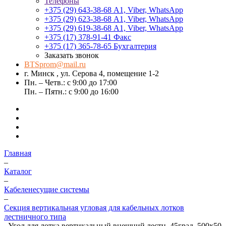
Телефоны
+375 (29) 643-38-68
А1, Viber, WhatsApp
+375 (29) 623-38-68
А1, Viber, WhatsApp
+375 (29) 619-38-68
А1, Viber, WhatsApp
+375 (17) 378-91-41
Факс
+375 (17) 365-78-65
Бухгалтерия
Заказать звонок
BTSprom@mail.ru
г. Минск , ул. Серова 4, помещение 1-2
Пн. – Четв.: с 9:00 до 17:00
Пн. – Пятн.: с 9:00 до 16:00
Главная
–
Каталог
–
Кабеленесущие системы
–
Секция вертикальная угловая для кабельных лотков
лестничного типа
–
Угол для лотка вертикальный внешний лестн. 45град. 500х50