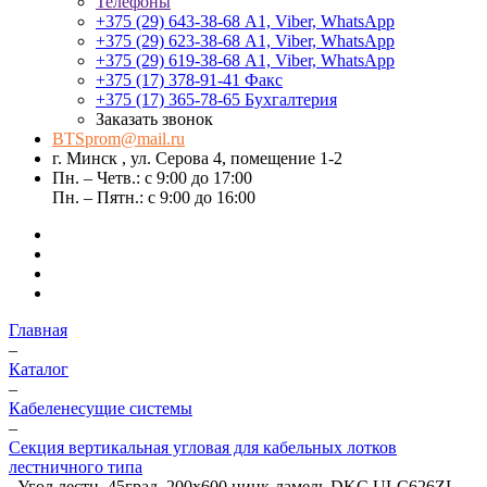
Телефоны
+375 (29) 643-38-68
А1, Viber, WhatsApp
+375 (29) 623-38-68
А1, Viber, WhatsApp
+375 (29) 619-38-68
А1, Viber, WhatsApp
+375 (17) 378-91-41
Факс
+375 (17) 365-78-65
Бухгалтерия
Заказать звонок
BTSprom@mail.ru
г. Минск , ул. Серова 4, помещение 1-2
Пн. – Четв.: с 9:00 до 17:00
Пн. – Пятн.: с 9:00 до 16:00
Главная
–
Каталог
–
Кабеленесущие системы
–
Секция вертикальная угловая для кабельных лотков
лестничного типа
–
Угол лестн. 45град. 200х600 цинк-ламель DKC ULC626ZL