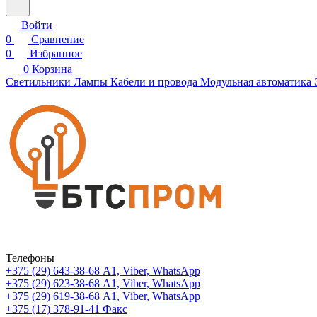
Войти
0
Сравнение
0
Избранное
0
Корзина
Светильники
Лампы
Кабели и провода
Модульная автоматика
Телефоны
+375 (29) 643-38-68
А1, Viber, WhatsApp
+375 (29) 623-38-68
А1, Viber, WhatsApp
+375 (29) 619-38-68
А1, Viber, WhatsApp
+375 (17) 378-91-41
Факс