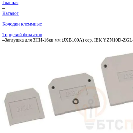
Главная
–
Каталог
–
Колодки клеммные
–
Торцевой фиксатор
–
Заглушка для ЗНИ-16кв.мм (JXB100А) сер. IEK YZN10D-ZGL