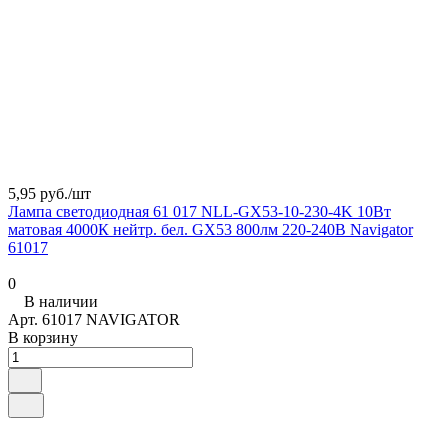
5,95 руб./
шт
Лампа светодиодная 61 017 NLL-GX53-10-230-4K 10Вт
матовая 4000К нейтр. бел. GX53 800лм 220-240В Navigator
61017
0
В наличии
Арт.
61017 NAVIGATOR
В корзину