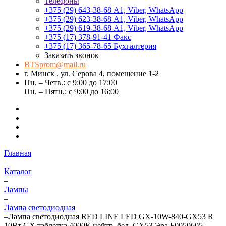
Телефоны
+375 (29) 643-38-68
А1, Viber, WhatsApp
+375 (29) 623-38-68
А1, Viber, WhatsApp
+375 (29) 619-38-68
А1, Viber, WhatsApp
+375 (17) 378-91-41
Факс
+375 (17) 365-78-65
Бухгалтерия
Заказать звонок
BTSprom@mail.ru
г. Минск , ул. Серова 4, помещение 1-2
Пн. – Четв.: с 9:00 до 17:00
Пн. – Пятн.: с 9:00 до 16:00
Главная
–
Каталог
–
Лампы
–
Лампа светодиодная
–
Лампа светодиодная RED LINE LED GX-10W-840-GX53 R
10Вт GX таблетка 4000К нейтр. бел. GX53 Эра Б0050605