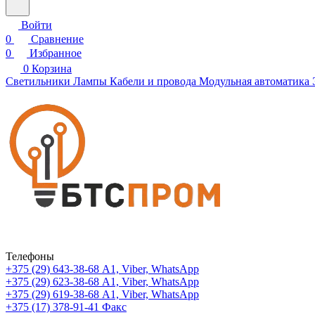
Войти
0
Сравнение
0
Избранное
0
Корзина
Светильники
Лампы
Кабели и провода
Модульная автоматика
Телефоны
+375 (29) 643-38-68
А1, Viber, WhatsApp
+375 (29) 623-38-68
А1, Viber, WhatsApp
+375 (29) 619-38-68
А1, Viber, WhatsApp
+375 (17) 378-91-41
Факс