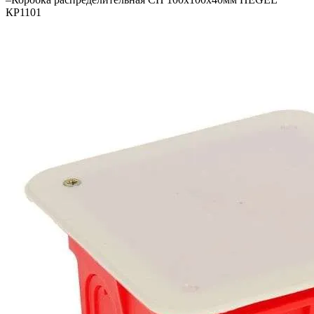
КР1101