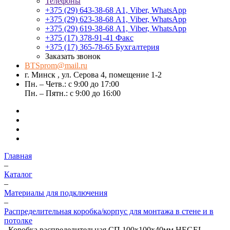
Телефоны
+375 (29) 643-38-68
А1, Viber, WhatsApp
+375 (29) 623-38-68
А1, Viber, WhatsApp
+375 (29) 619-38-68
А1, Viber, WhatsApp
+375 (17) 378-91-41
Факс
+375 (17) 365-78-65
Бухгалтерия
Заказать звонок
BTSprom@mail.ru
г. Минск , ул. Серова 4, помещение 1-2
Пн. – Четв.: с 9:00 до 17:00
Пн. – Пятн.: с 9:00 до 16:00
Главная
–
Каталог
–
Материалы для подключения
–
Распределительная коробка/корпус для монтажа в стене и в
потолке
–
Коробка распределительная СП 100х100х40мм HEGEL