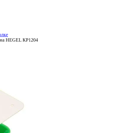
олке
тона HEGEL КР1204