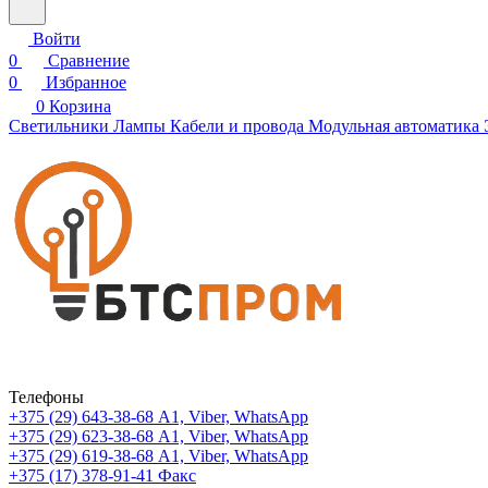
Войти
0
Сравнение
0
Избранное
0
Корзина
Светильники
Лампы
Кабели и провода
Модульная автоматика
Телефоны
+375 (29) 643-38-68
А1, Viber, WhatsApp
+375 (29) 623-38-68
А1, Viber, WhatsApp
+375 (29) 619-38-68
А1, Viber, WhatsApp
+375 (17) 378-91-41
Факс