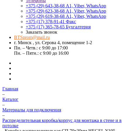
Телефоны
+375 (29) 643-38-68
А1, Viber, WhatsApp
+375 (29) 623-38-68
А1, Viber, WhatsApp
+375 (29) 619-38-68
А1, Viber, WhatsApp
+375 (17) 378-91-41
Факс
+375 (17) 365-78-65
Бухгалтерия
Заказать звонок
BTSprom@mail.ru
г. Минск , ул. Серова 4, помещение 1-2
Пн. – Четв.: с 9:00 до 17:00
Пн. – Пятн.: с 9:00 до 16:00
Главная
–
Каталог
–
Материалы для подключения
–
Распределительная коробка/корпус для монтажа в стене и в
потолке
–
Коробка распределительная СП 70х30мм HEGEL У195