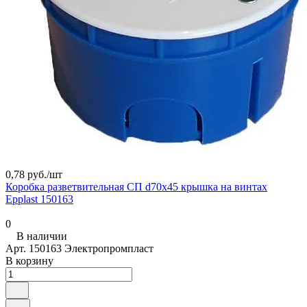
0,78 руб./
шт
Коробка разветвительная СП d70х45 крышка на винтах
Epplast 150163
0
В наличии
Арт.
150163 Электропромпласт
В корзину