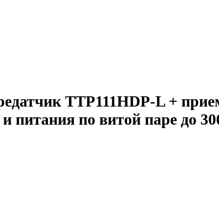
редатчик TTP111HDP-L + прие
 питания по витой паре до 3