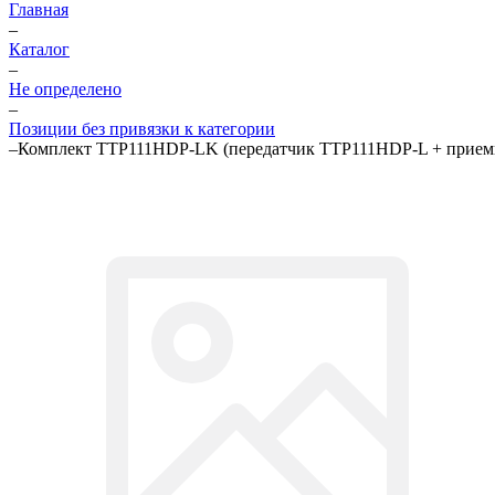
Главная
–
Каталог
–
Не определено
–
Позиции без привязки к категории
–
Комплект TTP111HDP-LK (передатчик TTP111HDP-L + прием