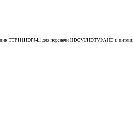
ник TTP111HDPJ-L) для передачи HDCVI/HDTVI/AHD и питания