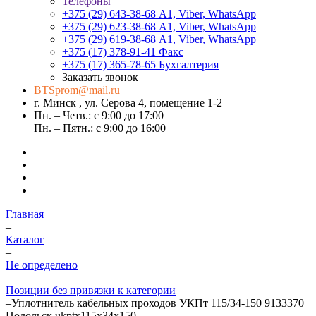
Телефоны
+375 (29) 643-38-68
А1, Viber, WhatsApp
+375 (29) 623-38-68
А1, Viber, WhatsApp
+375 (29) 619-38-68
А1, Viber, WhatsApp
+375 (17) 378-91-41
Факс
+375 (17) 365-78-65
Бухгалтерия
Заказать звонок
BTSprom@mail.ru
г. Минск , ул. Серова 4, помещение 1-2
Пн. – Четв.: с 9:00 до 17:00
Пн. – Пятн.: с 9:00 до 16:00
Главная
–
Каталог
–
Не определено
–
Позиции без привязки к категории
–
Уплотнитель кабельных проходов УКПт 115/34-150 9133370
Подольск ukptx115x34x150