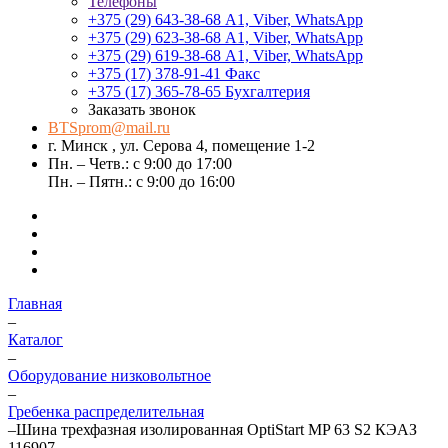
Телефоны
+375 (29) 643-38-68
А1, Viber, WhatsApp
+375 (29) 623-38-68
А1, Viber, WhatsApp
+375 (29) 619-38-68
А1, Viber, WhatsApp
+375 (17) 378-91-41
Факс
+375 (17) 365-78-65
Бухгалтерия
Заказать звонок
BTSprom@mail.ru
г. Минск , ул. Серова 4, помещение 1-2
Пн. – Четв.: с 9:00 до 17:00
Пн. – Пятн.: с 9:00 до 16:00
Главная
–
Каталог
–
Оборудование низковольтное
–
Гребенка распределительная
–
Шина трехфазная изолированная OptiStart MP 63 S2 КЭАЗ
116907