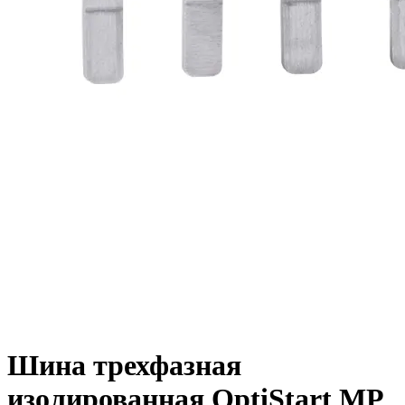
Шина трехфазная
изолированная OptiStart MP