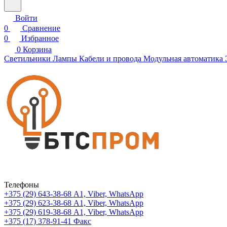
Войти
0
Сравнение
0
Избранное
0
Корзина
Светильники
Лампы
Кабели и провода
Модульная автоматика
Телефоны
+375 (29) 643-38-68
А1, Viber, WhatsApp
+375 (29) 623-38-68
А1, Viber, WhatsApp
+375 (29) 619-38-68
А1, Viber, WhatsApp
+375 (17) 378-91-41
Факс