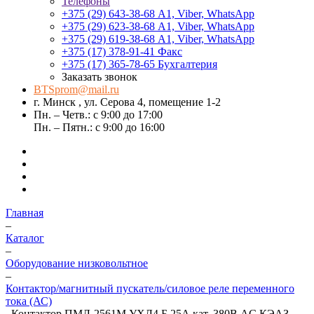
Телефоны
+375 (29) 643-38-68
А1, Viber, WhatsApp
+375 (29) 623-38-68
А1, Viber, WhatsApp
+375 (29) 619-38-68
А1, Viber, WhatsApp
+375 (17) 378-91-41
Факс
+375 (17) 365-78-65
Бухгалтерия
Заказать звонок
BTSprom@mail.ru
г. Минск , ул. Серова 4, помещение 1-2
Пн. – Четв.: с 9:00 до 17:00
Пн. – Пятн.: с 9:00 до 16:00
Главная
–
Каталог
–
Оборудование низковольтное
–
Контактор/магнитный пускатель/силовое реле переменного
тока (АС)
–
Контактор ПМЛ-2561М УХЛ4 Б 25А кат. 380В AC КЭАЗ