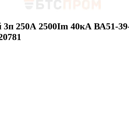
 3п 250А 2500Im 40кА ВА51-39
20781