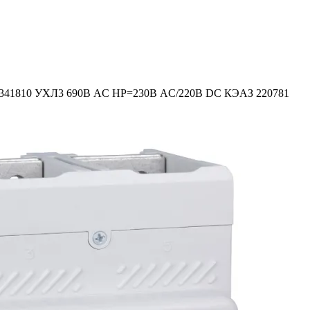
9-341810 УХЛ3 690В AC НР=230В AC/220В DC КЭАЗ 220781