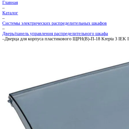
Главная
–
Каталог
–
Системы электрических распределительных шкафов
–
Дверь/панель управления распределительного шкафа
–
Дверца для корпуса пластикового ЩРН(В)-П-18 Krepta 3 IEK