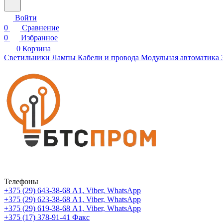
Войти
0
Сравнение
0
Избранное
0
Корзина
Светильники
Лампы
Кабели и провода
Модульная автоматика
Телефоны
+375 (29) 643-38-68
А1, Viber, WhatsApp
+375 (29) 623-38-68
А1, Viber, WhatsApp
+375 (29) 619-38-68
А1, Viber, WhatsApp
+375 (17) 378-91-41
Факс