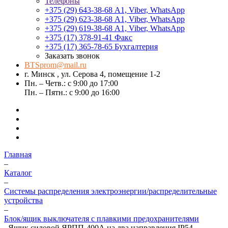
Телефоны
+375 (29) 643-38-68
А1, Viber, WhatsApp
+375 (29) 623-38-68
А1, Viber, WhatsApp
+375 (29) 619-38-68
А1, Viber, WhatsApp
+375 (17) 378-91-41
Факс
+375 (17) 365-78-65
Бухгалтерия
Заказать звонок
BTSprom@mail.ru
г. Минск , ул. Серова 4, помещение 1-2
Пн. – Четв.: с 9:00 до 17:00
Пн. – Пятн.: с 9:00 до 16:00
Главная
–
Каталог
–
Системы распределения электроэнергии/распределительные
устройства
–
Блок/ящик выключателя с плавкими предохранителями
–
Ящик силовой ЯРПП-400А на два направления IP54