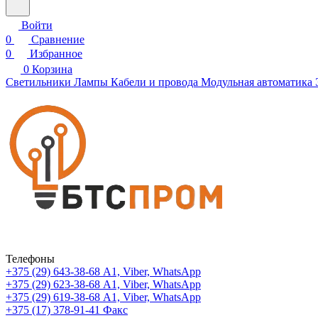
Войти
0
Сравнение
0
Избранное
0
Корзина
Светильники
Лампы
Кабели и провода
Модульная автоматика
Телефоны
+375 (29) 643-38-68
А1, Viber, WhatsApp
+375 (29) 623-38-68
А1, Viber, WhatsApp
+375 (29) 619-38-68
А1, Viber, WhatsApp
+375 (17) 378-91-41
Факс