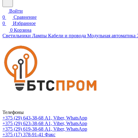
Войти
0
Сравнение
0
Избранное
0
Корзина
Светильники
Лампы
Кабели и провода
Модульная автоматика
Телефоны
+375 (29) 643-38-68
А1, Viber, WhatsApp
+375 (29) 623-38-68
А1, Viber, WhatsApp
+375 (29) 619-38-68
А1, Viber, WhatsApp
+375 (17) 378-91-41
Факс