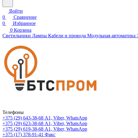
Войти
0
Сравнение
0
Избранное
0
Корзина
Светильники
Лампы
Кабели и провода
Модульная автоматика
Телефоны
+375 (29) 643-38-68
А1, Viber, WhatsApp
+375 (29) 623-38-68
А1, Viber, WhatsApp
+375 (29) 619-38-68
А1, Viber, WhatsApp
+375 (17) 378-91-41
Факс