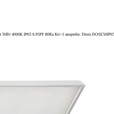
лм 50Вт 4000К IP65 0.95PF 80Ra Кп<1 аварийн. Diora DOSE50IP6