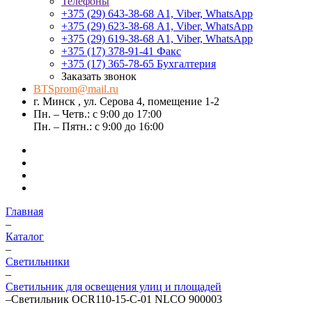
Телефоны
+375 (29) 643-38-68
А1, Viber, WhatsApp
+375 (29) 623-38-68
А1, Viber, WhatsApp
+375 (29) 619-38-68
А1, Viber, WhatsApp
+375 (17) 378-91-41
Факс
+375 (17) 365-78-65
Бухгалтерия
Заказать звонок
BTSprom@mail.ru
г. Минск , ул. Серова 4, помещение 1-2
Пн. – Четв.: с 9:00 до 17:00
Пн. – Пятн.: с 9:00 до 16:00
Главная
–
Каталог
–
Светильники
–
Светильник для освещения улиц и площадей
–
Светильник OCR110-15-C-01 NLCO 900003