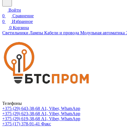
Войти
0
Сравнение
0
Избранное
0
Корзина
Светильники
Лампы
Кабели и провода
Модульная автоматика
Телефоны
+375 (29) 643-38-68
А1, Viber, WhatsApp
+375 (29) 623-38-68
А1, Viber, WhatsApp
+375 (29) 619-38-68
А1, Viber, WhatsApp
+375 (17) 378-91-41
Факс