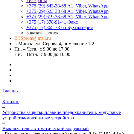
Телефоны
+375 (29) 643-38-68
А1, Viber, WhatsApp
+375 (29) 623-38-68
А1, Viber, WhatsApp
+375 (29) 619-38-68
А1, Viber, WhatsApp
+375 (17) 378-91-41
Факс
+375 (17) 365-78-65
Бухгалтерия
Заказать звонок
BTSprom@mail.ru
г. Минск , ул. Серова 4, помещение 1-2
Пн. – Четв.: с 9:00 до 17:00
Пн. – Пятн.: с 9:00 до 16:00
Главная
–
Каталог
–
Устройства защиты, плавкие предохранители, модульные
устройства/монтажные устройства
–
Выключатель автоматический модульный
–
Выключатель автоматический модульный 1п C 16А 4.5кА