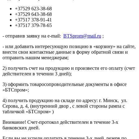
+37529 623-38-68
+37529 643-38-68
+37517 378-91-41
+37517 379-78-65
- отправив заявку на e-mail:
BTSprom@mail.ru
;
- или добавить интересующую позицию в «корзину» на сайте,
внести свои контактные данные в форму обратной связи и
отправить нашим менеджерам;
2) получить счет на продукцию и произвести его оплату (счет
действителен в течении 3 дней);
3) оформить товаросопроводительные документы в офисе
«БТСпром»;
4) получить продукцию на складе по адресу: г. Минск, ул.
Серова, д. 4, (внутренний двор , с левой стороны рампа с
табличкой «БТСпром» )
Внимание! Счет-протокол действителен в течение 3-х
банковских дней.
Если вы не успели оплатить в течение 3-х дней, резерв по