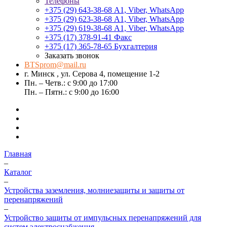
Телефоны
+375 (29) 643-38-68
А1, Viber, WhatsApp
+375 (29) 623-38-68
А1, Viber, WhatsApp
+375 (29) 619-38-68
А1, Viber, WhatsApp
+375 (17) 378-91-41
Факс
+375 (17) 365-78-65
Бухгалтерия
Заказать звонок
BTSprom@mail.ru
г. Минск , ул. Серова 4, помещение 1-2
Пн. – Четв.: с 9:00 до 17:00
Пн. – Пятн.: с 9:00 до 16:00
Главная
–
Каталог
–
Устройства заземления, молниезащиты и защиты от
перенапряжений
–
Устройство защиты от импульсных перенапряжений для
систем электроснабжения