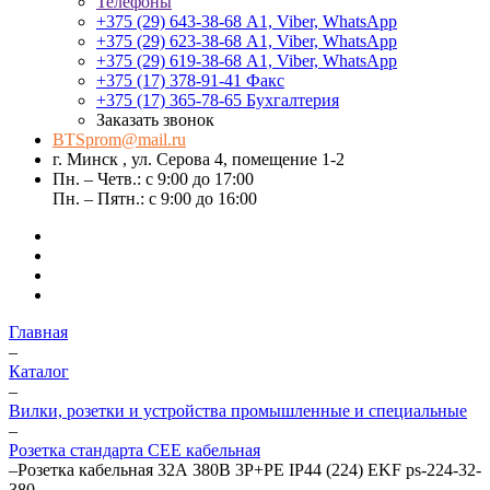
Телефоны
+375 (29) 643-38-68
А1, Viber, WhatsApp
+375 (29) 623-38-68
А1, Viber, WhatsApp
+375 (29) 619-38-68
А1, Viber, WhatsApp
+375 (17) 378-91-41
Факс
+375 (17) 365-78-65
Бухгалтерия
Заказать звонок
BTSprom@mail.ru
г. Минск , ул. Серова 4, помещение 1-2
Пн. – Четв.: с 9:00 до 17:00
Пн. – Пятн.: с 9:00 до 16:00
Главная
–
Каталог
–
Вилки, розетки и устройства промышленные и специальные
–
Розетка стандарта СЕЕ кабельная
–
Розетка кабельная 32А 380В 3P+РЕ IP44 (224) EKF ps-224-32-
380