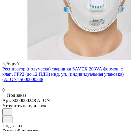
5,76 руб.
Респиратор (полумаска) сварщика SAVEX 203VA формов. с
клап. FFP2 (до 12 ПДК) инд. уп. (индивидуальная упаковка)
(AirON) S000000248
0
Под заказ
Арт.
S000000248 AirON
Уточнить цену и срок
Под заказ
Быстрый просмотр