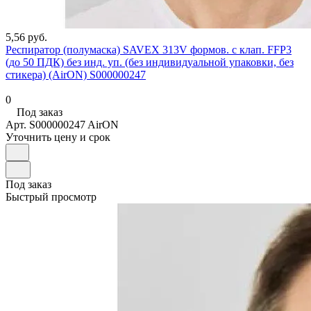
5,56 руб.
Респиратор (полумаска) SAVEX 313V формов. с клап. FFP3
(до 50 ПДК) без инд. уп. (без индивидуальной упаковки, без
стикера) (AirON) S000000247
0
Под заказ
Арт.
S000000247 AirON
Уточнить цену и срок
Под заказ
Быстрый просмотр