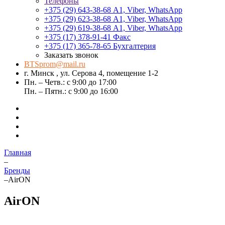
Телефоны
+375 (29) 643-38-68
А1, Viber, WhatsApp
+375 (29) 623-38-68
А1, Viber, WhatsApp
+375 (29) 619-38-68
А1, Viber, WhatsApp
+375 (17) 378-91-41
Факс
+375 (17) 365-78-65
Бухгалтерия
Заказать звонок
BTSprom@mail.ru
г. Минск , ул. Серова 4, помещение 1-2
Пн. – Четв.: с 9:00 до 17:00
Пн. – Пятн.: с 9:00 до 16:00
Главная
–
Бренды
–
AirON
AirON