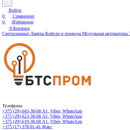
Войти
0
Сравнение
0
Избранное
0
Корзина
Светильники
Лампы
Кабели и провода
Модульная автоматика
Телефоны
+375 (29) 643-38-68
А1, Viber, WhatsApp
+375 (29) 623-38-68
А1, Viber, WhatsApp
+375 (29) 619-38-68
А1, Viber, WhatsApp
+375 (17) 378-91-41
Факс