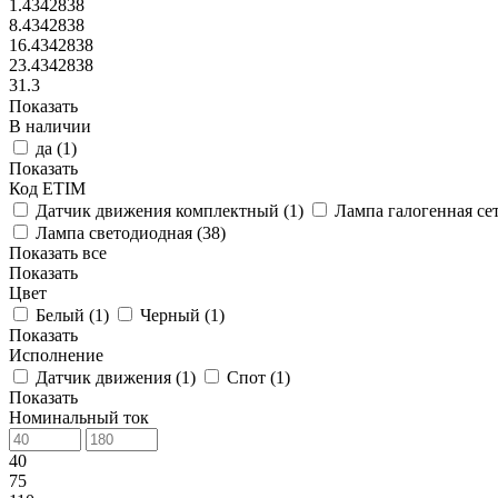
1.4342838
8.4342838
16.4342838
23.4342838
31.3
Показать
В наличии
да (
1
)
Показать
Код ETIM
Датчик движения комплектный (
1
)
Лампа галогенная се
Лампа светодиодная (
38
)
Показать все
Показать
Цвет
Белый (
1
)
Черный (
1
)
Показать
Исполнение
Датчик движения (
1
)
Спот (
1
)
Показать
Номинальный ток
40
75