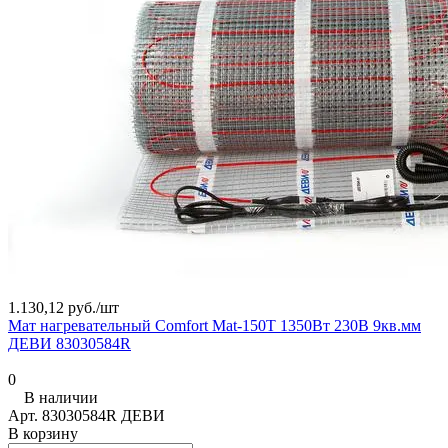
1.130,12 руб./
шт
Мат нагревательный Comfort Mat-150T 1350Вт 230В 9кв.мм
ДЕВИ 83030584R
0
В наличии
Арт.
83030584R ДЕВИ
В корзину