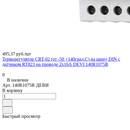
495,37 руб./
шт
Терморегулятор CRT-02 (от -50 +140град.C) на шину DIN с
датчиком RT823 на проводе 2х16А DEVI 140R1075R
0
В наличии
Арт.
140R1075R ДЕВИ
В корзину
Быстрый просмотр