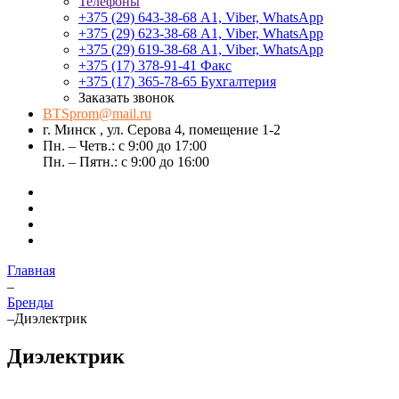
Телефоны
+375 (29) 643-38-68
А1, Viber, WhatsApp
+375 (29) 623-38-68
А1, Viber, WhatsApp
+375 (29) 619-38-68
А1, Viber, WhatsApp
+375 (17) 378-91-41
Факс
+375 (17) 365-78-65
Бухгалтерия
Заказать звонок
BTSprom@mail.ru
г. Минск , ул. Серова 4, помещение 1-2
Пн. – Четв.: с 9:00 до 17:00
Пн. – Пятн.: с 9:00 до 16:00
Главная
–
Бренды
–
Диэлектрик
Диэлектрик