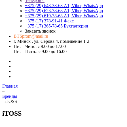
Телефоны
+375 (29) 643-38-68
А1, Viber, WhatsApp
+375 (29) 623-38-68
А1, Viber, WhatsApp
+375 (29) 619-38-68
А1, Viber, WhatsApp
+375 (17) 378-91-41
Факс
+375 (17) 365-78-65
Бухгалтерия
Заказать звонок
BTSprom@mail.ru
г. Минск , ул. Серова 4, помещение 1-2
Пн. – Четв.: с 9:00 до 17:00
Пн. – Пятн.: с 9:00 до 16:00
Главная
–
Бренды
–
iTOSS
iTOSS