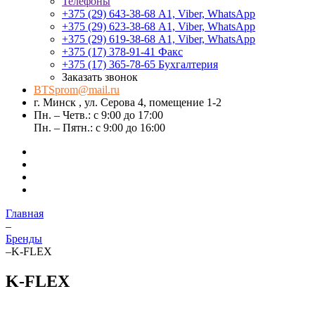
Телефоны
+375 (29) 643-38-68
А1, Viber, WhatsApp
+375 (29) 623-38-68
А1, Viber, WhatsApp
+375 (29) 619-38-68
А1, Viber, WhatsApp
+375 (17) 378-91-41
Факс
+375 (17) 365-78-65
Бухгалтерия
Заказать звонок
BTSprom@mail.ru
г. Минск , ул. Серова 4, помещение 1-2
Пн. – Четв.: с 9:00 до 17:00
Пн. – Пятн.: с 9:00 до 16:00
Главная
–
Бренды
–
K-FLEX
K-FLEX