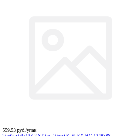
559,53 руб./
упак
Трубка 09х133-2 ST (уп.10шт) K-FLEX НС-1248388