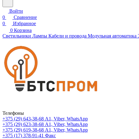
Войти
0
Сравнение
0
Избранное
0
Корзина
Светильники
Лампы
Кабели и провода
Модульная автоматика
Телефоны
+375 (29) 643-38-68
А1, Viber, WhatsApp
+375 (29) 623-38-68
А1, Viber, WhatsApp
+375 (29) 619-38-68
А1, Viber, WhatsApp
+375 (17) 378-91-41
Факс