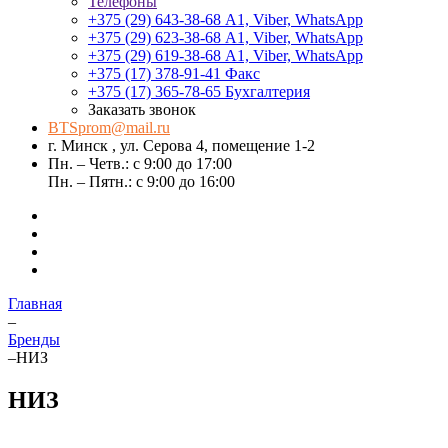
Телефоны
+375 (29) 643-38-68
А1, Viber, WhatsApp
+375 (29) 623-38-68
А1, Viber, WhatsApp
+375 (29) 619-38-68
А1, Viber, WhatsApp
+375 (17) 378-91-41
Факс
+375 (17) 365-78-65
Бухгалтерия
Заказать звонок
BTSprom@mail.ru
г. Минск , ул. Серова 4, помещение 1-2
Пн. – Четв.: с 9:00 до 17:00
Пн. – Пятн.: с 9:00 до 16:00
Главная
–
Бренды
–
НИЗ
НИЗ