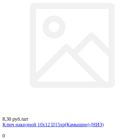
8,30 руб./
шт
Ключ накидной 10х12 Ц15хр(Камышин) (НИЗ)
0