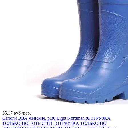
35,17 руб./
пар.
Сапоги ЭВА женские, р.36 Light Nordman (ОТГРУЗКА
ТОЛЬКО ПО ЭТН/ЭТТН | ОТГРУЗКА ТОЛЬКО ПО