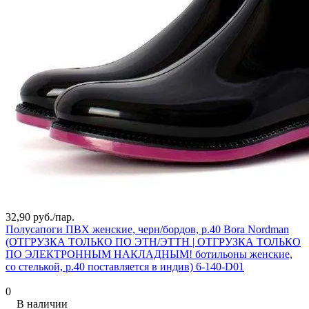
32,90 руб./
пар.
Полусапоги ПВХ женские, черн/бордов, р.40 Bora Nordman
(ОТГРУЗКА ТОЛЬКО ПО ЭТН/ЭТТН | ОТГРУЗКА ТОЛЬКО
ПО ЭЛЕКТРОННЫМ НАКЛАДНЫМ! ботильоны женские,
со стелькой, р.40 поставляется в индив) 6-140-D01
0
В наличии