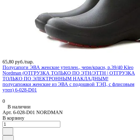
65,80 руб./
пар.
Полусапоги ЭВА женские утеплен., черн/красн, р.39/40 Kleo
Nordman (ОТГРУЗКА ТОЛЬКО ПО ЭТН/ЭТТН | ОТГРУЗКА
ТОЛЬКО ПО ЭЛЕКТРОННЫМ НАКЛАДНЫМ!
полусапожки женские из ЭВА с подошвой ТЭП, с флисовым
утеп) 6-028-D01
0
В наличии
Арт.
6-028-D01 NORDMAN
В корзину