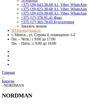
Телефоны
+375 (29) 643-38-68
А1, Viber, WhatsApp
+375 (29) 623-38-68
А1, Viber, WhatsApp
+375 (29) 619-38-68
А1, Viber, WhatsApp
+375 (17) 378-91-41
Факс
+375 (17) 365-78-65
Бухгалтерия
Заказать звонок
BTSprom@mail.ru
г. Минск , ул. Серова 4, помещение 1-2
Пн. – Четв.: с 9:00 до 17:00
Пн. – Пятн.: с 9:00 до 16:00
Главная
–
Бренды
–
NORDMAN
NORDMAN