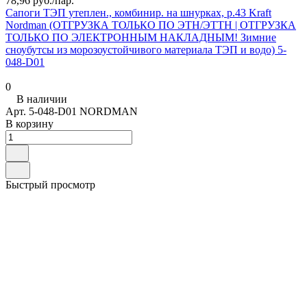
78,96 руб./
пар.
Сапоги ТЭП утеплен., комбинир. на шнурках, р.43 Kraft
Nordman (ОТГРУЗКА ТОЛЬКО ПО ЭТН/ЭТТН | ОТГРУЗКА
ТОЛЬКО ПО ЭЛЕКТРОННЫМ НАКЛАДНЫМ! Зимние
сноубутсы из морозоустойчивого материала ТЭП и водо) 5-
048-D01
0
В наличии
Арт.
5-048-D01 NORDMAN
В корзину
Быстрый просмотр