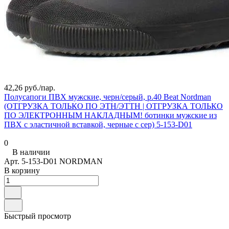
42,26 руб./
пар.
Полусапоги ПВХ мужские, черн/серый, р.40 Beat Nordman
(ОТГРУЗКА ТОЛЬКО ПО ЭТН/ЭТТН | ОТГРУЗКА ТОЛЬКО
ПО ЭЛЕКТРОННЫМ НАКЛАДНЫМ! ботинки мужские из
ПВХ с эластичной вставкой, черные с сер) 5-153-D01
0
В наличии
Арт.
5-153-D01 NORDMAN
В корзину
Быстрый просмотр