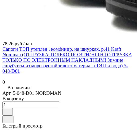
78,26 руб./
пар.
Сапоги ТЭП утеплен., комбинир. на шнурках, р.41 Kraft
Nordman (ОТГРУЗКА ТОЛЬКО ПО ЭТН/ЭТТН | ОТГРУЗКА
ТОЛЬКО ПО ЭЛЕКТРОННЫМ НАКЛАДНЫМ! Зимние
сноубутсы из морозоустойчивого материала ТЭП и водо) 5-
048-D01
0
В наличии
Арт.
5-048-D01 NORDMAN
В корзину
Быстрый просмотр