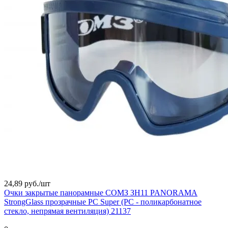
24,89 руб./
шт
Очки закрытые панорамные СОМЗ ЗН11 PANORAMA
StrongGlass прозрачные PC Super (РС - поликарбонатное
стекло, непрямая вентиляция) 21137