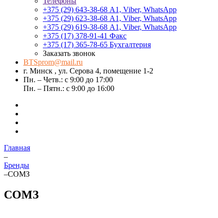
Телефоны
+375 (29) 643-38-68
А1, Viber, WhatsApp
+375 (29) 623-38-68
А1, Viber, WhatsApp
+375 (29) 619-38-68
А1, Viber, WhatsApp
+375 (17) 378-91-41
Факс
+375 (17) 365-78-65
Бухгалтерия
Заказать звонок
BTSprom@mail.ru
г. Минск , ул. Серова 4, помещение 1-2
Пн. – Четв.: с 9:00 до 17:00
Пн. – Пятн.: с 9:00 до 16:00
Главная
–
Бренды
–
СОМЗ
СОМЗ