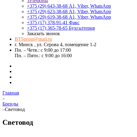
Телефоны
+375 (29) 643-38-68
А1, Viber, WhatsApp
+375 (29) 623-38-68
А1, Viber, WhatsApp
+375 (29) 619-38-68
А1, Viber, WhatsApp
+375 (17) 378-91-41
Факс
+375 (17) 365-78-65
Бухгалтерия
Заказать звонок
BTSprom@mail.ru
г. Минск , ул. Серова 4, помещение 1-2
Пн. – Четв.: с 9:00 до 17:00
Пн. – Пятн.: с 9:00 до 16:00
Главная
–
Бренды
–
Световод
Световод