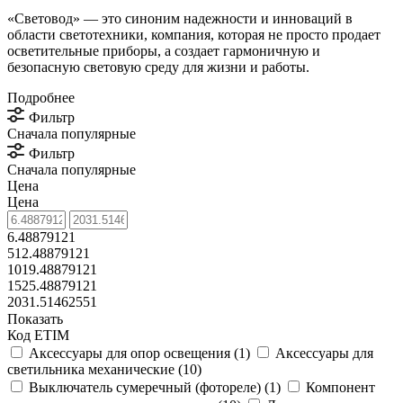
«Световод» — это синоним надежности и инноваций в
области светотехники, компания, которая не просто продает
осветительные приборы, а создает гармоничную и
безопасную световую среду для жизни и работы.
Подробнее
Фильтр
Сначала популярные
Фильтр
Сначала популярные
Цена
Цена
6.48879121
512.48879121
1019.48879121
1525.48879121
2031.51462551
Показать
Код ETIM
Аксессуары для опор освещения (
1
)
Аксессуары для
светильника механические (
10
)
Выключатель сумеречный (фотореле) (
1
)
Компонент