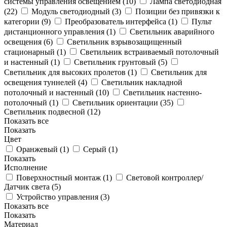
системы управления освещением (
10
)
Лампа светодиодная
(
22
)
Модуль светодиодный (
3
)
Позиции без привязки к
категории (
9
)
Преобразователь интерфейса (
1
)
Пульт
дистанционного управления (
1
)
Светильник аварийного
освещения (
6
)
Светильник взрывозащищенный
стационарный (
1
)
Светильник встраиваемый потолочный
и настенный (
1
)
Светильник грунтовый (
5
)
Светильник для высоких пролетов (
1
)
Светильник для
освещения туннелей (
4
)
Светильник накладной
потолочный и настенный (
10
)
Светильник настенно-
потолочный (
1
)
Светильник ориентации (
35
)
Светильник подвесной (
12
)
Показать все
Показать
Цвет
Оранжевый (
1
)
Серый (
1
)
Показать
Исполнение
Поверхностный монтаж (
1
)
Световой контроллер/
Датчик света (
5
)
Устройство управления (
3
)
Показать все
Показать
Материал