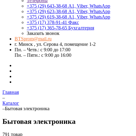
Телефоны
+375 (29) 643-38-68
А1, Viber, WhatsApp
+375 (29) 623-38-68
А1, Viber, WhatsApp
+375 (29) 619-38-68
А1, Viber, WhatsApp
+375 (17) 378-91-41
Факс
+375 (17) 365-78-65
Бухгалтерия
Заказать звонок
BTSprom@mail.ru
г. Минск , ул. Серова 4, помещение 1-2
Пн. – Четв.: с 9:00 до 17:00
Пн. – Пятн.: с 9:00 до 16:00
Главная
–
Каталог
–
Бытовая электроника
Бытовая электроника
791 товар