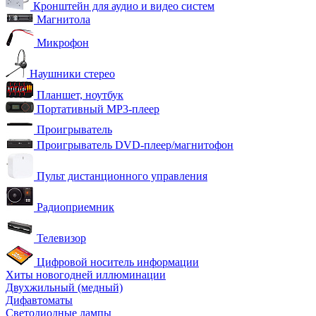
Кронштейн для аудио и видео систем
Магнитола
Микрофон
Наушники стерео
Планшет, ноутбук
Портативный MP3-плеер
Проигрыватель
Проигрыватель DVD-плеер/магнитофон
Пульт дистанционного управления
Радиоприемник
Телевизор
Цифровой носитель информации
Хиты новогодней иллюминации
Двухжильный (медный)
Дифавтоматы
Светодиодные лампы