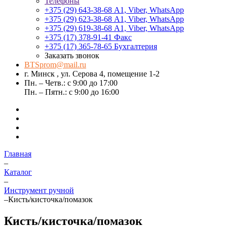
Телефоны
+375 (29) 643-38-68
А1, Viber, WhatsApp
+375 (29) 623-38-68
А1, Viber, WhatsApp
+375 (29) 619-38-68
А1, Viber, WhatsApp
+375 (17) 378-91-41
Факс
+375 (17) 365-78-65
Бухгалтерия
Заказать звонок
BTSprom@mail.ru
г. Минск , ул. Серова 4, помещение 1-2
Пн. – Четв.: с 9:00 до 17:00
Пн. – Пятн.: с 9:00 до 16:00
Главная
–
Каталог
–
Инструмент ручной
–
Кисть/кисточка/помазок
Кисть/кисточка/помазок